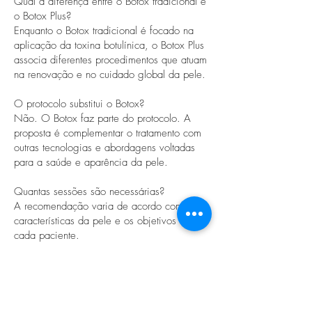
Qual a diferença entre o Botox tradicional e
o Botox Plus?
Enquanto o Botox tradicional é focado na
aplicação da toxina botulínica, o Botox Plus
associa diferentes procedimentos que atuam
na renovação e no cuidado global da pele.
O protocolo substitui o Botox?
Não. O Botox faz parte do protocolo. A
proposta é complementar o tratamento com
outras tecnologias e abordagens voltadas
para a saúde e aparência da pele.
Quantas sessões são necessárias?
A recomendação varia de acordo com as
características da pele e os objetivos de
cada paciente.
Avaliação Personalizada
Na EPH, entendemos que um bom resultado
facial não depende apenas do tratamento