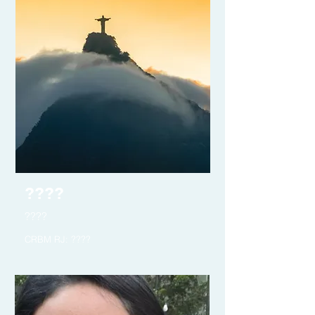
????
????
CRBM RJ: ????