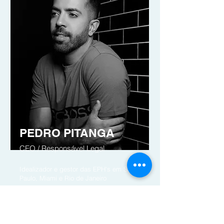
PEDRO PITANGA
CEO / Responsável Legal
Idealizador e gestor das EPH's em São
Paulo, Miami e Rio de Janeiro