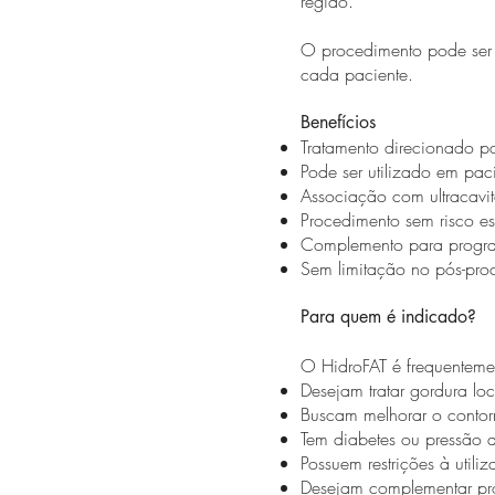
região.
O procedimento pode ser r
cada paciente.
Benefícios
Tratamento direcionado p
Pode ser utilizado em pac
Associação com ultracavi
Procedimento sem risco es
Complemento para progr
Sem limitação no pós-pro
Para quem é indicado?
O HidroFAT é frequenteme
Desejam tratar gordura lo
Buscam melhorar o contor
Tem diabetes ou pressão a
Possuem restrições à util
Desejam complementar pro