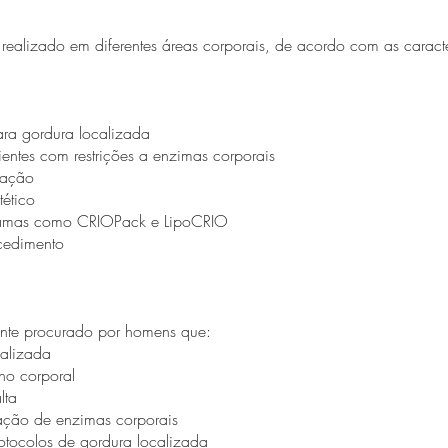
ealizado em diferentes áreas corporais, de acordo com as caracter
ara gordura localizada
ientes com restrições a enzimas corporais
tação
tético
amas como CRIOPack e LipoCRIO
cedimento
nte procurado por homens que:
calizada
no corporal
lta
ização de enzimas corporais
tocolos de gordura localizada