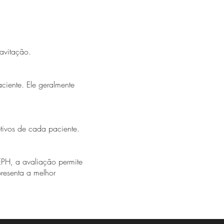
cavitação.
ciente. Ele geralmente
etivos de cada paciente.
EPH, a avaliação permite
presenta a melhor