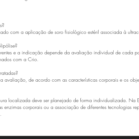
s?
ado com a aplicação de soro fisiológico estéril associada à ultra
lipólise?
rentes e a indicação depende da avaliação individual de cada pa
nados com a Crio.
tratadas?
 a avaliação, de acordo com as características corporais e os obj
dura localizada deve ser planejado de forma individualizada. Na 
 as enzimas corporais ou a associação de diferentes tecnologias re
.